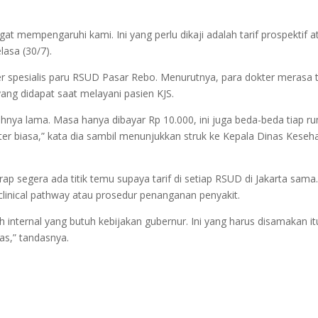
gat mempengaruhi kami. Ini yang perlu dikaji adalah tarif prospektif a
elasa (30/7).
er spesialis paru RSUD Pasar Rebo. Menurutnya, para dokter merasa 
ang didapat saat melayani pasien KJS.
ahnya lama. Masa hanya dibayar Rp 10.000, ini juga beda-beda tiap r
okter biasa,” kata dia sambil menunjukkan struk ke Kepala Dinas Keseh
p segera ada titik temu supaya tarif di setiap RSUD di Jakarta sama
clinical pathway atau prosedur penanganan penyakit.
h internal yang butuh kebijakan gubernur. Ini yang harus disamakan it
as,” tandasnya.