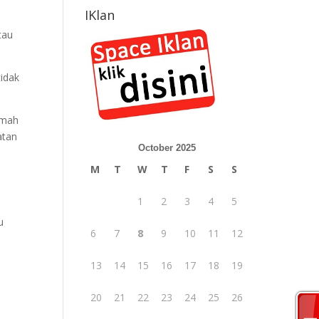
IKlan
tau
tidak
umah
atan
October 2025
M
T
W
T
F
S
S
.
1
2
3
4
5
u
6
7
8
9
10
11
12
13
14
15
16
17
18
19
20
21
22
23
24
25
26