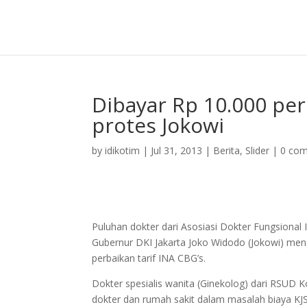
Dibayar Rp 10.000 per
protes Jokowi
by
idikotim
|
Jul 31, 2013
|
Berita
,
Slider
|
0 co
Puluhan dokter dari Asosiasi Dokter Fungsional
Gubernur DKI Jakarta Joko Widodo (Jokowi) meng
perbaikan tarif INA CBG’s.
Dokter spesialis wanita (Ginekolog) dari RSUD
dokter dan rumah sakit dalam masalah biaya KJS