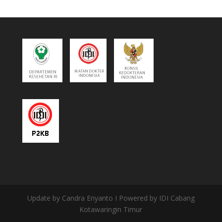
Update by Candra Eriyanto I Powered by IDI Cabang
Kotawaringin Timur