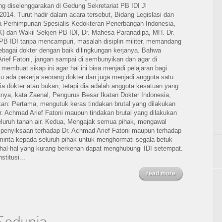
g diselenggarakan di Gedung Sekretariat PB IDI Jl
2014. Turut hadir dalam acara tersebut, Bidang Legislasi dan
a Perhimpunan Spesialis Kedokteran Penerbangan Indonesia,
) dan Wakil Sekjen PB IDI, Dr. Mahesa Paranadipa, MH. Dr.
B IDI tanpa mencampuri, masalah disiplin militer, memandang
sebagai dokter dengan baik dilingkungan kerjanya. Bahwa
rief Fatoni, jangan sampai di sembunyikan dan agar di
i membuat sikap ini agar hal ini bisa menjadi pelajaran bagi
situ ada pekerja seorang dokter dan juga menjadi anggota satu
a dokter atau bukan, tetapi dia adalah anggota kesatuan yang
anya, kata Zaenal, Pengurus Besar Ikatan Dokter Indonesia,
kan: Pertama, mengutuk keras tindakan brutal yang dilakukan
 Achmad Arief Fatoni maupun tindakan brutal yang dilakukan
seluruh tanah air. Kedua, Mengajak semua pihak, mengawal
penyiksaan terhadap Dr. Achmad Arief Fatoni maupun terhadap
Meminta kepada seluruh pihak untuk menghormati segala betuk
i hal-hal yang kurang berkenan dapat menghubungi IDI setempat.
titusi...
read more