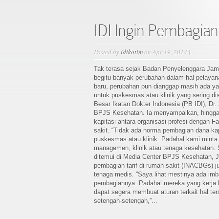
IDI Ingin Pembagian 
Posted by
idikotim
on Apr 19, 2014 |
Tak terasa sejak Badan Penyelenggara Jami
begitu banyak perubahan dalam hal pelayan
baru, perubahan pun dianggap masih ada yang
untuk puskesmas atau klinik yang sering d
Besar Ikatan Dokter Indonesia (PB IDI), Dr.
BPJS Kesehatan. Ia menyampaikan, hingga
kapitasi antara organisasi profesi dengan 
sakit. “Tidak ada norma pembagian dana kapi
puskesmas atau klinik. Padahal kami minta 
managemen, klinik atau tenaga kesehatan. 
ditemui di Media Center BPJS Kesehatan, Ja
pembagian tarif di rumah sakit (INACBGs) j
tenaga medis. ”Saya lihat mestinya ada imb
pembagiannya. Padahal mereka yang kerja 
dapat segera membuat aturan terkait hal ter
setengah-setengah,”...