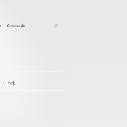
»
Contact Us
Clock