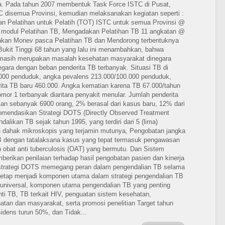
ia. Pada tahun 2007 membentuk Task Force ISTC di Pusat,
 disemua Provinsi, kemudian melaksanakan kegiatan seperti :
 Pelatihan untuk Pelatih (TOT) ISTC untuk semua Provinsi @
 modul Pelatihan TB, Mengadakan Pelatihan TB 11 angkatan @
anakan Monev pasca Pelatihan TB dan Mendorong terbentuknya
i Bukit Tinggi 68 tahun yang lalu ini menambahkan, bahwa
i masih merupakan masalah kesehatan masyarakat dinegara
gara dengan beban penderita TB terbanyak. Situasi TB di
0.000 penduduk, angka pevalens 213.000/100.000 penduduk,
rita TB baru 460.000. Angka kematian karena TB 67.000/tahun
mor 1 terbanyak diantara penyakit menular. Jumlah penderita
kan sebanyak 6900 orang, 2% berasal dari kasus baru, 12% dari
mendasikan Strategi DOTS (Directly Observed Treatment
alikan TB sejak tahun 1995, yang terdiri dari 5 (lima)
n dahak mikroskopis yang terjamin mutunya, Pengobatan jangka
 dengan tatalaksana kasus yang tepat termasuk pengawasan
 obat anti tuberculosis (OAT) yang bermutu. Dan Sistem
rikan penilaian terhadap hasil pengobatan pasien dan kinerja
 strategi DOTS memegang peran dalam pengendalian TB selama
i tetap menjadi komponen utama dalam strategi pengendalian TB
 universal, komponen utama pengendalian TB yang penting
ti TB, TB terkait HIV, penguatan sistem kesehatan,
atan dan masyarakat, serta promosi penelitian Target tahun
idens turun 50%, dan Tidak...