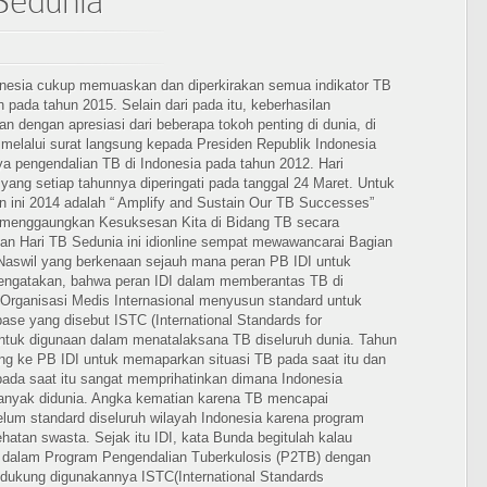
Sedunia
onesia cukup memuaskan dan diperkirakan semua indikator TB
 pada tahun 2015. Selain dari pada itu, keberhasilan
an dengan apresiasi dari beberapa tokoh penting di dunia, di
elalui surat langsung kepada Presiden Republik Indonesia
 pengendalian TB di Indonesia pada tahun 2012. Hari
yang setiap tahunnya diperingati pada tanggal 24 Maret. Untuk
un ini 2014 adalah “ Amplify and Sustain Our TB Successes”
 “menggaungkan Kesuksesan Kita di Bidang TB secara
an Hari TB Sedunia ini idionline sempat mewawancarai Bagian
 Naswil yang berkenaan sejauh mana peran PB IDI untuk
engatakan, bahwa peran IDI dalam memberantas TB di
Organisasi Medis Internasional menyusun standard untuk
se yang disebut ISTC (International Standards for
ntuk digunaan dalam menatalaksana TB diseluruh dunia. Tahun
g ke PB IDI untuk memaparkan situasi TB pada saat itu dan
ada saat itu sangat memprihatinkan dimana Indonesia
banyak didunia. Angka kematian karena TB mencapai
lum standard diseluruh wilayah Indonesia karena program
hatan swasta. Sejak itu IDI, kata Bunda begitulah kalau
 dalam Program Pengendalian Tuberkulosis (P2TB) dengan
dukung digunakannya ISTC(International Standards