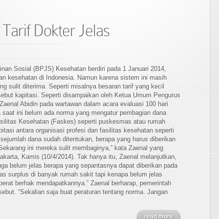
Tarif Dokter Jelas
nan Sosial (BPJS) Kesehatan berdiri pada 1 Januari 2014,
an kesehatan di Indonesia. Namun karena sistem ini masih
 sulit diterima. Seperti misalnya besaran tarif yang kecil
isebut kapitasi. Seperti disampaikan oleh Ketua Umum Pengurus
 Zaenal Abidin pada wartawan dalam acara evaluasi 100 hari
 saat ini belum ada norma yang mengatur pembagian dana
Fasilitas Kesehatan (Faskes) seperti puskesmas atau rumah
tasi antara organisasi profesi dan fasilitas kesehatan seperti
sejumlah dana sudah ditentukan, berapa yang harus diberikan
Sekarang ini mereka sulit membaginya,” kata Zaenal yang
karta, Kamis (10/4/2014). Tak hanya itu, Zaenal melanjutkan,
uga belum jelas berapa yang sepantasnya dapat diberikan pada
as surplus di banyak rumah sakit tapi kenapa belum jelas
berat berhak mendapatkannya.” Zaenal berharap, pemerintah
sebut. “Sekalian saja buat peraturan tentang norma. Jangan
read more