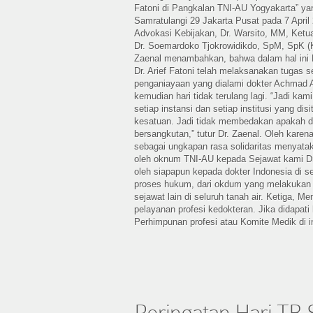
Fatoni di Pangkalan TNI-AU Yogyakarta” yan
Samratulangi 29 Jakarta Pusat pada 7 April 
Advokasi Kebijakan, Dr. Warsito, MM, Ketu
Dr. Soemardoko Tjokrowidikdo, SpM, SpK (K
Zaenal menambahkan, bahwa dalam hal ini P
Dr. Arief Fatoni telah melaksanakan tugas 
penganiayaan yang dialami dokter Achmad A
kemudian hari tidak terulang lagi. “Jadi kam
setiap instansi dan setiap institusi yang di
kesatuan. Jadi tidak membedakan apakah di
bersangkutan,” tutur Dr. Zaenal. Oleh karen
sebagai ungkapan rasa solidaritas menyata
oleh oknum TNI-AU kepada Sejawat kami Dr.
oleh siapapun kepada dokter Indonesia di 
proses hukum, dari okdum yang melakukan 
sejawat lain di seluruh tanah air. Ketiga, 
pelayanan profesi kedokteran. Jika didapat
Perhimpunan profesi atau Komite Medik di ins