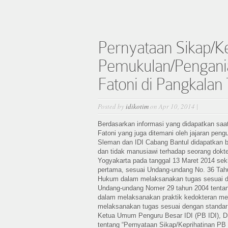
Pernyataan Sikap/Ke
Pemukulan/Pengani
Fatoni di Pangkala
Posted by
idikotim
on Apr 10, 2014 |
Berdasarkan informasi yang didapatkan saa
Fatoni yang juga ditemani oleh jajaran peng
Sleman dan IDI Cabang Bantul didapatkan ba
dan tidak manusiawi terhadap seorang dokt
Yogyakarta pada tanggal 13 Maret 2014 seki
pertama, sesuai Undang-undang No. 36 Ta
Hukum dalam melaksanakan tugas sesuai de
Undang-undang Nomer 29 tahun 2004 tentang
dalam melaksanakan praktik kedokteran m
melaksanakan tugas sesuai dengan standar p
Ketua Umum Penguru Besar IDI (PB IDI), D
tentang “Pernyataan Sikap/Keprihatinan P