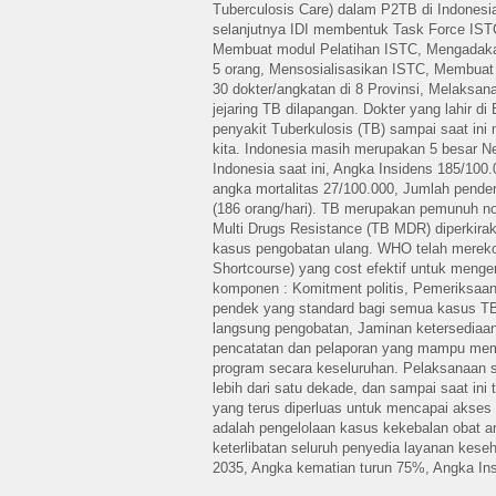
Tuberculosis Care) dalam P2TB di Indones
selanjutnya IDI membentuk Task Force ISTC
Membuat modul Pelatihan ISTC, Mengadakan
5 orang, Mensosialisasikan ISTC, Membuat
30 dokter/angkatan di 8 Provinsi, Melaks
jejaring TB dilapangan. Dokter yang lahir d
penyakit Tuberkulosis (TB) sampai saat in
kita. Indonesia masih merupakan 5 besar Ne
Indonesia saat ini, Angka Insidens 185/10
angka mortalitas 27/100.000, Jumlah pende
(186 orang/hari). TB merupakan pemunuh no
Multi Drugs Resistance (TB MDR) diperkira
kasus pengobatan ulang. WHO telah mereko
Shortcourse) yang cost efektif untuk mengend
komponen : Komitment politis, Pemeriksaa
pendek yang standard bagi semua kasus TB
langsung pengobatan, Jaminan ketersediaan
pencatatan dan pelaporan yang mampu membe
program secara keseluruhan. Pelaksanaan
lebih dari satu dekade, dan sampai saat in
yang terus diperluas untuk mencapai akses
adalah pengelolaan kasus kekebalan obat an
keterlibatan seluruh penyedia layanan keseh
2035, Angka kematian turun 75%, Angka Ins