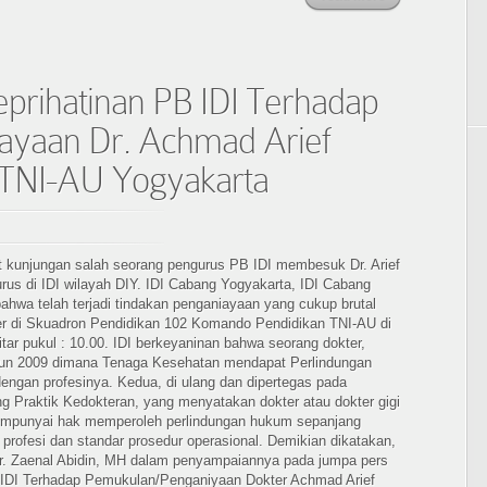
prihatinan PB IDI Terhadap
ayaan Dr. Achmad Arief
n TNI-AU Yogyakarta
t kunjungan salah seorang pengurus PB IDI membesuk Dr. Arief
urus di IDI wilayah DIY. IDI Cabang Yogyakarta, IDI Cabang
hwa telah terjadi tindakan penganiayaan yang cukup brutal
er di Skuadron Pendidikan 102 Komando Pendidikan TNI-AU di
tar pukul : 10.00. IDI berkeyaninan bahwa seorang dokter,
hun 2009 dimana Tenaga Kesehatan mendapat Perlindungan
ngan profesinya. Kedua, di ulang dan dipertegas pada
 Praktik Kedokteran, yang menyatakan dokter atau dokter gigi
empunyai hak memperoleh perlindungan hukum sepanjang
rofesi dan standar prosedur operasional. Demikian dikatakan,
r. Zaenal Abidin, MH dalam penyampaiannya pada jumpa pers
B IDI Terhadap Pemukulan/Penganiyaan Dokter Achmad Arief