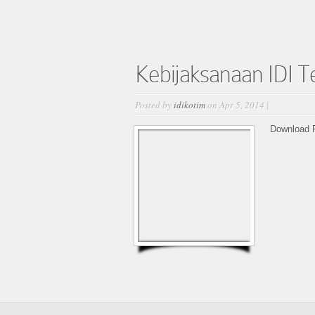
Kebijaksanaan IDI 
Posted by
idikotim
on Apr 5, 2014 |
Download P