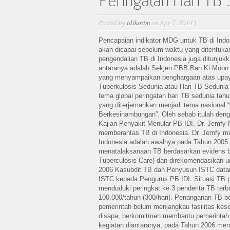
Peringatan Hari TB 
Posted by
idikotim
on Apr 7, 2014 |
Pencapaian indikator MDG untuk TB di Ind
akan dicapai sebelum waktu yang ditentukan
pengendalian TB di Indonesia juga ditunjukk
antaranya adalah Sekjen PBB Ban Ki Moon m
yang menyampaikan penghargaan atas upaya
Tuberkulosis Sedunia atau Hari TB Sedunia 
tema global peringatan hari TB sedunia tah
yang diterjemahkan menjadi tema nasional
Berkesinambungan”. Oleh sebab itulah deng
Kajian Penyakit Menular PB IDI, Dr. Jemfy
memberantas TB di Indonesia. Dr. Jemfy m
Indonesia adalah awalnya pada Tahun 2005 
menatalaksanaan TB berdasarkan evidens ba
Tuberculosis Care) dan direkomendasikan u
2006 Kasubdit TB dan Penyusun ISTC datan
ISTC kepada Pengurus PB IDI. Situasi TB p
menduduki peringkat ke 3 penderita TB ter
100.000/tahun (300/hari). Penanganan TB be
pemerintah belum menjangkau fasilitas kese
disapa, berkomitmen membantu pemerintah
kegiatan diantaranya, pada Tahun 2006 men