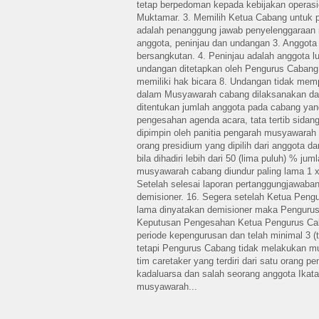
tetap berpedoman kepada kebijakan operasio
Muktamar. 3. Memilih Ketua Cabang untuk pe
adalah penanggung jawab penyelenggaraan 
anggota, peninjau dan undangan 3. Anggota
bersangkutan. 4. Peninjau adalah anggota lu
undangan ditetapkan oleh Pengurus Cabang. 
memiliki hak bicara 8. Undangan tidak mem
dalam Musyawarah cabang dilaksanakan da
ditentukan jumlah anggota pada cabang ya
pengesahan agenda acara, tata tertib sida
dipimpin oleh panitia pengarah musyawarah
orang presidium yang dipilih dari anggota 
bila dihadiri lebih dari 50 (lima puluh) % ju
musyawarah cabang diundur paling lama 1 x
Setelah selesai laporan pertanggungjawab
demisioner. 16. Segera setelah Ketua Peng
lama dinyatakan demisioner maka Pengurus
Keputusan Pengesahan Ketua Pengurus Caba
periode kepengurusan dan telah minimal 3 
tetapi Pengurus Cabang tidak melakukan 
tim caretaker yang terdiri dari satu orang 
kadaluarsa dan salah seorang anggota Ikat
musyawarah...