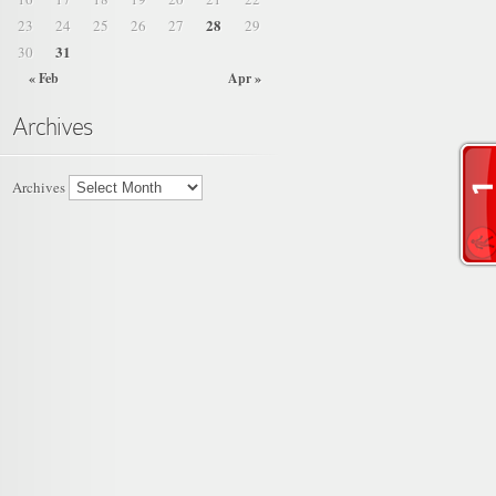
28
23
24
25
26
27
29
31
30
« Feb
Apr »
Archives
Archives