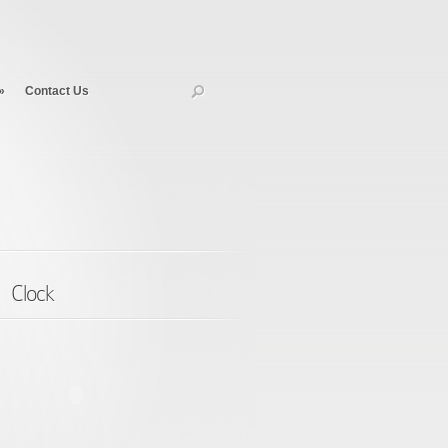
»
Contact Us
Clock