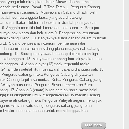
nal yang telah ditetapkan dalam Muswil dan hasil-hasil
riode berikutnya. Pasal 17 Tata Tertib 1. Pengurus Cabang
musyawarah cabang. 2. Musyawarah Cabang dihadiri oleh
 adalah semua anggota biasa yang ada di cabang
ar biasa, Ikatan Dokter Indonesia. 5. Jumlah peninjau dan
6. Anggota memiliki hak bicara dan hak suara. 7. Peninjau
punyai hak bicara dan hak suara 9. Pengambilan keputusan
lam Sidang Pleno. 10. Banyaknya suara cabang dalam muscab
ng 11. Sidang pengesahan kuorum, pembahasan dan
ng, dan pemilihan pimpinan sidang pleno musyawarah cabang
 cabang. 12. Sidang musyawarah cabang dipimpin oleh tiga
dan oleh anggota. 13. Musyawarah cabang baru dinyatakan sah
mlah anggota 14. Apabila ayat (13) tidak terpenuhi maka
 24 jam dan setelah itu musyawarah cabang dianggap sah. 15.
an Pengurus Cabang, maka Pengurus Cabang dinyatakan
urus Cabang terpilih sementara Ketua Pengurus Cabang yang
 Wilayah atas nama Pengurus Besar menerbitkan Surat
ng. 17. Apabila 6 (enam) bulan setelah habis masa bakti
(tiga) kali diingatkan untuk mengadakan Musyawarah Cabang
musyawarah cabang maka Pengurus Wilayah segera menunjuk
pengurus wilayah, satu orang pengurus cabang yang telah
an Dokter Indonesia cabang untuk menyelenggarakan
read more