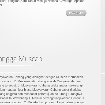
isini “Langkah Satu Tahun Menuju National Coverage, Apakah
9...
read more
angga Muscab
syawarah Cabang yang disingkat dengan Muscab merupakan
gkat cabang. 2. Musyawarah Cabang adalah Musyawarah para
ang tersebut. 3. Musyawarah Cabang dilaksanakan sekurang-
 Dalam keadaan luar biasa Musyawarah Cabang dapat diadakan
a orang anggota dan mendapat persetujuan sekurang-kurangnya
. Pasal 16 Wewenang 1. Menilai pertanggungjawaban Pengurus
awarah cabang. 2. Menetapkan program kerja cabang dengan