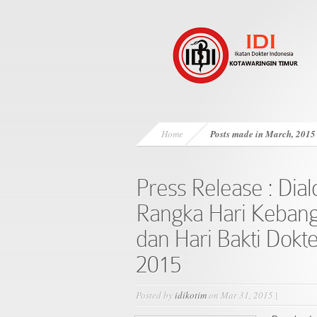
Home
Posts made in March, 2015
Press Release : Di
Rangka Hari Kebang
dan Hari Bakti Dokt
2015
Posted by
idikotim
on Mar 31, 2015 |