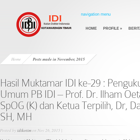
navigation menu
HOME
PROFILE
»
BERIT
Home
Posts made in November, 2015
Hasil Muktamar IDI ke-29 : Penguk
Umum PB IDI – Prof. Dr. Ilham Oe
SpOG (K) dan Ketua Terpilih, Dr, D
SH, MH
Posted by
idikotim
on Nov 26, 2015 |