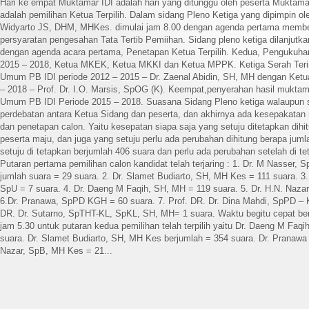
Hari ke empat Muktamar IDI adalah hari yang ditunggu oleh peserta Muktama
adalah pemilihan Ketua Terpilih. Dalam sidang Pleno Ketiga yang dipimpin ol
Widyarto JS, DHM, MHKes. dimulai jam 8.00 dengan agenda pertama member
persyaratan pengesahan Tata Tertib Pemiihan. Sidang pleno ketiga dilanjutk
dengan agenda acara pertama, Penetapan Ketua Terpilih. Kedua, Pengukuh
2015 – 2018, Ketua MKEK, Ketua MKKI dan Ketua MPPK. Ketiga Serah Teri
Umum PB IDI periode 2012 – 2015 – Dr. Zaenal Abidin, SH, MH dengan Ket
– 2018 – Prof. Dr. I.O. Marsis, SpOG (K). Keempat,penyerahan hasil muktam
Umum PB IDI Periode 2015 – 2018. Suasana Sidang Pleno ketiga walaupun s
perdebatan antara Ketua Sidang dan peserta, dan akhirnya ada kesepakatan
dan penetapan calon. Yaitu kesepatan siapa saja yang setuju ditetapkan dihit
peserta maju, dan juga yang setuju perlu ada perubahan dihitung berapa jum
setuju di tetapkan berjumlah 406 suara dan perlu ada perubahan setelah di t
Putaran pertama pemilihan calon kandidat telah terjaring : 1. Dr. M Nasser,
jumlah suara = 29 suara. 2. Dr. Slamet Budiarto, SH, MH Kes = 111 suara. 3.
SpU = 7 suara. 4. Dr. Daeng M Faqih, SH, MH = 119 suara. 5. Dr. H.N. Naza
6.Dr. Pranawa, SpPD KGH = 60 suara. 7. Prof. DR. Dr. Dina Mahdi, SpPD – 
DR. Dr. Sutarno, SpTHT-KL, SpKL, SH, MH= 1 suara. Waktu begitu cepat ber
jam 5.30 untuk putaran kedua pemilihan telah terpilih yaitu Dr. Daeng M Faq
suara. Dr. Slamet Budiarto, SH, MH Kes berjumlah = 354 suara. Dr. Pranawa 
Nazar, SpB, MH Kes = 21...