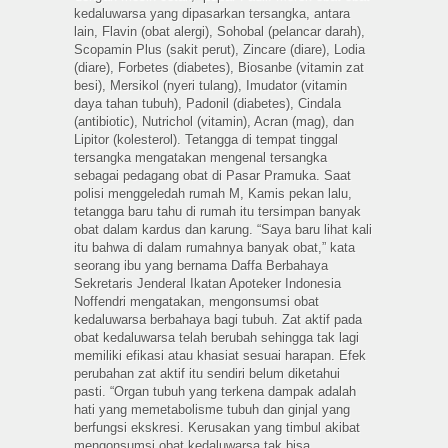
kedaluwarsa yang dipasarkan tersangka, antara
lain, Flavin (obat alergi), Sohobal (pelancar darah),
Scopamin Plus (sakit perut), Zincare (diare), Lodia
(diare), Forbetes (diabetes), Biosanbe (vitamin zat
besi), Mersikol (nyeri tulang), Imudator (vitamin
daya tahan tubuh), Padonil (diabetes), Cindala
(antibiotic), Nutrichol (vitamin), Acran (mag), dan
Lipitor (kolesterol). Tetangga di tempat tinggal
tersangka mengatakan mengenal tersangka
sebagai pedagang obat di Pasar Pramuka. Saat
polisi menggeledah rumah M, Kamis pekan lalu,
tetangga baru tahu di rumah itu tersimpan banyak
obat dalam kardus dan karung. “Saya baru lihat kali
itu bahwa di dalam rumahnya banyak obat,” kata
seorang ibu yang bernama Daffa Berbahaya
Sekretaris Jenderal Ikatan Apoteker Indonesia
Noffendri mengatakan, mengonsumsi obat
kedaluwarsa berbahaya bagi tubuh. Zat aktif pada
obat kedaluwarsa telah berubah sehingga tak lagi
memiliki efikasi atau khasiat sesuai harapan. Efek
perubahan zat aktif itu sendiri belum diketahui
pasti. “Organ tubuh yang terkena dampak adalah
hati yang memetabolisme tubuh dan ginjal yang
berfungsi ekskresi. Kerusakan yang timbul akibat
mengonsumsi obat kedaluwarsa tak bisa