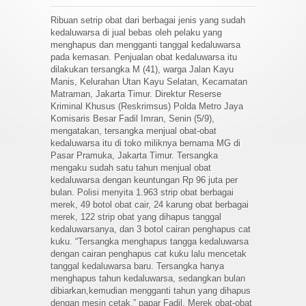
Ribuan setrip obat dari berbagai jenis yang sudah
kedaluwarsa di jual bebas oleh pelaku yang
menghapus dan mengganti tanggal kedaluwarsa
pada kemasan. Penjualan obat kedaluwarsa itu
dilakukan tersangka M (41), warga Jalan Kayu
Manis, Kelurahan Utan Kayu Selatan, Kecamatan
Matraman, Jakarta Timur. Direktur Reserse
Kriminal Khusus (Reskrimsus) Polda Metro Jaya
Komisaris Besar Fadil Imran, Senin (5/9),
mengatakan, tersangka menjual obat-obat
kedaluwarsa itu di toko miliknya bernama MG di
Pasar Pramuka, Jakarta Timur. Tersangka
mengaku sudah satu tahun menjual obat
kedaluwarsa dengan keuntungan Rp 96 juta per
bulan. Polisi menyita 1.963 strip obat berbagai
merek, 49 botol obat cair, 24 karung obat berbagai
merek, 122 strip obat yang dihapus tanggal
kedaluwarsanya, dan 3 botol cairan penghapus cat
kuku. “Tersangka menghapus tangga kedaluwarsa
dengan cairan penghapus cat kuku lalu mencetak
tanggal kedaluwarsa baru. Tersangka hanya
menghapus tahun kedaluwarsa, sedangkan bulan
dibiarkan,kemudian mengganti tahun yang dihapus
dengan mesin cetak,” papar Fadil. Merek obat-obat