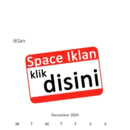
IKlan
December 2024
M
T
W
T
F
S
S