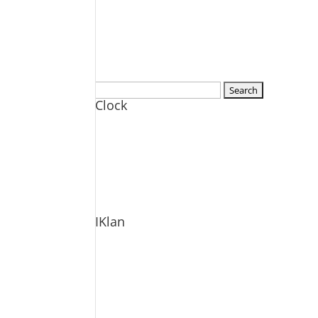
Search
Clock
for:
IKlan