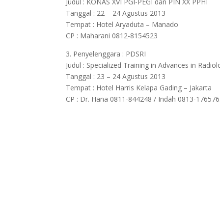
Judul : KONAS XVI PGI-PEGI dan PIN XX PPHI
Tanggal : 22 – 24 Agustus 2013
Tempat : Hotel Aryaduta – Manado
CP : Maharani 0812-8154523
3. Penyelenggara : PDSRI
Judul : Specialized Training in Advances in Radio
Tanggal : 23 – 24 Agustus 2013
Tempat : Hotel Harris Kelapa Gading – Jakarta
CP : Dr. Hana 0811-844248 / Indah 0813-17657