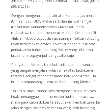
jembatan Fly Over, Jl Urip Sumoharjo, Makassar, Jumat
(30/8/2013).
Dengan mengenakan jas almater kampus, jas merah
(Unhas), biru (UMI, Makassar), dan jas warna hijau
(Universitas Muhammadiyah,Makassar), para
mahasiswa tersebut menuntut Menteri Kesehatan RI
Nafsiah Mboi dicopot dari jabatannya. Nafsiah dituding
telah melecehkan profesi dokter di depan publik atas
perkataanya bahwa seorang dokter yang tidak bisa
lulus murni supaya jadi pengusaha saja.
Pernyataan Menkes tersebut dinilai para demontran
yang tengah menjalani kuliah di fakultas kedokteran
tersebut sangat mencoret nama baik kedokteran. Hal
ini tidak sepantasnya terucap dari seorang Menkes RI.
Dalam aksinya, mahasiswa mengancam bila Menkes
tidak menanggapi dan merespon tuntutan orasinya,
maka para calon dokter tersebut akan kembali turun ke
jalan dengan melibatkan massa yang lebih besar lagi