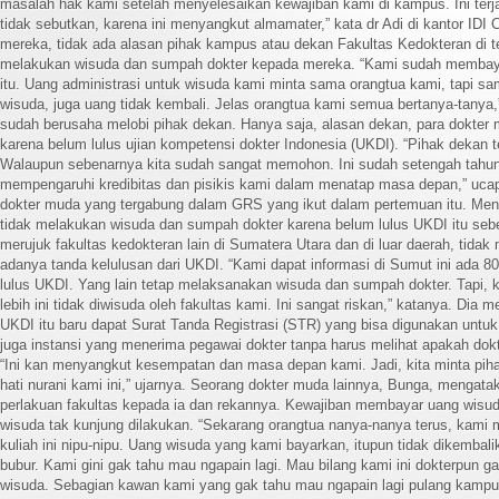
masalah hak kami setelah menyelesaikan kewajiban kami di kampus. Ini ter
tidak sebutkan, karena ini menyangkut almamater,” kata dr Adi di kantor ID
mereka, tidak ada alasan pihak kampus atau dekan Fakultas Kedokteran di 
melakukan wisuda dan sumpah dokter kepada mereka. “Kami sudah membayar
itu. Uang administrasi untuk wisuda kami minta sama orangtua kami, tapi sa
wisuda, juga uang tidak kembali. Jelas orangtua kami semua bertanya-tanya,
sudah berusaha melobi pihak dekan. Hanya saja, alasan dekan, para dokter 
karena belum lulus ujian kompetensi dokter Indonesia (UKDI). “Pihak dekan t
Walaupun sebenarnya kita sudah sangat memohon. Ini sudah setengah tahun 
mempengaruhi kredibitas dan pisikis kami dalam menatap masa depan,” uca
dokter muda yang tergabung dalam GRS yang ikut dalam pertemuan itu. Men
tidak melakukan wisuda dan sumpah dokter karena belum lulus UKDI itu sebe
merujuk fakultas kedokteran lain di Sumatera Utara dan di luar daerah, tida
adanya tanda kelulusan dari UKDI. “Kami dapat informasi di Sumut ini ada 8
lulus UKDI. Yang lain tetap melaksanakan wisuda dan sumpah dokter. Tapi, 
lebih ini tidak diwisuda oleh fakultas kami. Ini sangat riskan,” katanya. Dia
UKDI itu baru dapat Surat Tanda Registrasi (STR) yang bisa digunakan untuk b
juga instansi yang menerima pegawai dokter tanpa harus melihat apakah dokt
“Ini kan menyangkut kesempatan dan masa depan kami. Jadi, kita minta pih
hati nurani kami ini,” ujarnya. Seorang dokter muda lainnya, Bunga, menga
perlakuan fakultas kepada ia dan rekannya. Kewajiban membayar uang wisu
wisuda tak kunjung dilakukan. “Sekarang orangtua nanya-nanya terus, kami 
kuliah ini nipu-nipu. Uang wisuda yang kami bayarkan, itupun tidak dikembali
bubur. Kami gini gak tahu mau ngapain lagi. Mau bilang kami ini dokterpun g
wisuda. Sebagian kawan kami yang gak tahu mau ngapain lagi pulang kampun