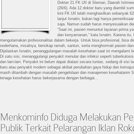
Dokter 21 FK UII di Sleman, Daerah Istime
(26/6). Ada 12 dokter baru yang diambil su
kini FK UII telah menghasilkan sebanyak 6
lanjut Isnatin, bukan lagi hanya pemeriksa
saja. Namun sudah harus menyesuaikan deng
“Saat ini, pasien menuntut layanan prima 
dan kenyamanan,” kata Isnatin. Karena itu, k
mengutamakan profesionalitas dalam bekerja. Untuk bisa profesional, bisa d
sederhana, misalnya, bersikap ramah, santun, serta menghormati pasien dan
Dijelaskan Isnatin, penanggulangan masalah kesehatan saat ini mengalami b
Di satu sisi, menanggulangi penyakit menular dan infeksi seperti tuberkulos
dan lain-lain. Penyakit ini belum dapat diatasi secara tuntas, sedang di sisi 
baru atau penyakit modern sebagai akibat perubahan gaya hidup dan kemaju
masih ditambah dengan masalah pengelolaan dan manajemen kesehatanm Se
tenaga kesehatan harus bekerjasama dengan berbagai...
Menkominfo Diduga Melakukan P
Publik Terkait Pelarangan Iklan Rok