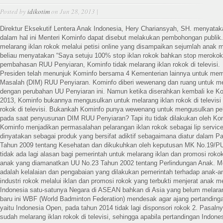
Posted by
idikotim
on Jun 28, 2013 |
Direktur Eksekutif Lentera Anak Indonesia, Hery Chariansyah, SH. menyatak
dalam hal ini Menteri Kominfo dapat disebut melakukan pembohongan publik.
melarang iklan rokok melalui petisi online yang disampaikan sejumlah ana
beliau menyatakan “Saya setuju 100% stop iklan rokok bahkan stop merokok
pembahasan RUU Penyiaran, Kominfo tidak melarang iklan rokok di televisi
Presiden telah menunjuk Kominfo bersama 4 Kementerian lainnya untuk memb
Masalah (DIM) RUU Penyiaran. Kominfo diberi wewenang dan ruang untuk m
dengan perubahan UU Penyiaran ini. Namun ketika diserahkan kembali ke K
2013, Kominfo bukannya mengusulkan untuk melarang iklan rokok di televisi
rokok di televisi. Bukankah Kominfo punya wewenang untuk mengusulkan pelar
pada saat penyusunan DIM RUU Penyiaran? Tapi itu tidak dilakukan oleh Ko
Kominfo menjadikan permasalahan pelarangan iklan rokok sebagai lip servic
dinyatakan sebagai produk yang bersifat adiktif sebagaimana diatur dalam P
Tahun 2009 tentang Kesehatan dan dikukuhkan oleh keputusan MK No.19/PU
tidak ada lagi alasan bagi pemerintah untuk melarang iklan dan promosi roko
anak yang diamanatkan UU No.23 Tahun 2002 tentang Perlindungan Anak. M
adalah kelalaian dan pengabaian yang dilakukan pemerintah terhadap anak-
industri rokok melalui iklan dan promosi rokok yang terbukti menjerat anak me
Indonesia satu-satunya Negara di ASEAN bahkan di Asia yang belum melarang 
baru ini WBF (World Badminton Federation) mendesak agar ajang pertandinga
yaitu Indonesia Open, pada tahun 2014 tidak lagi disponsori rokok 2. Pasaln
sudah melarang iklan rokok di televisi, sehingga apabila pertandingan Indon