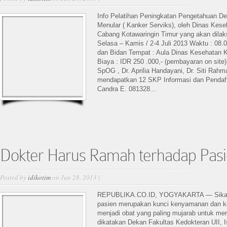
Info Pelatihan Peningkatan Pengetahuan Det
Menular ( Kanker Serviks), oleh Dinas Kes
Cabang Kotawaringin Timur yang akan dilaks
Selasa – Kamis / 2-4 Juli 2013 Waktu : 08.0
dan Bidan Tempat : Aula Dinas Kesehatan 
Biaya : IDR 250 .000,- (pembayaran on site)
SpOG , Dr. Aprilia Handayani, Dr. Siti Rahma
mendapatkan 12 SKP Informasi dan Pendaft
Candra E. 081328...
Dokter Harus Ramah terhadap Pas
Posted by
idikotim
on Jun 28, 2013 |
REPUBLIKA.CO.ID, YOGYAKARTA — Sikap 
pasien merupakan kunci kenyamanan dan k
menjadi obat yang paling mujarab untuk me
dikatakan Dekan Fakultas Kedokteran UII, 