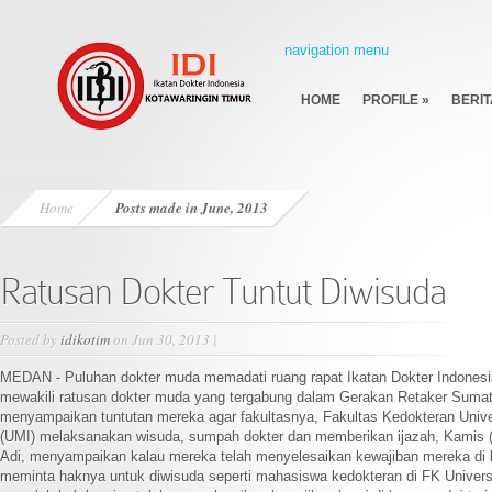
navigation menu
HOME
PROFILE
»
BERIT
Home
Posts made in June, 2013
Ratusan Dokter Tuntut Diwisuda
Posted by
idikotim
on Jun 30, 2013 |
MEDAN - Puluhan dokter muda memadati ruang rapat Ikatan Dokter Indonesi
mewakili ratusan dokter muda yang tergabung dalam Gerakan Retaker Sumat
menyampaikan tuntutan mereka agar fakultasnya, Fakultas Kedokteran Unive
(UMI) melaksanakan wisuda, sumpah dokter dan memberikan ijazah, Kamis (2
Adi, menyampaikan kalau mereka telah menyelesaikan kewajiban mereka d
meminta haknya untuk diwisuda seperti mahasiswa kedokteran di FK Universi