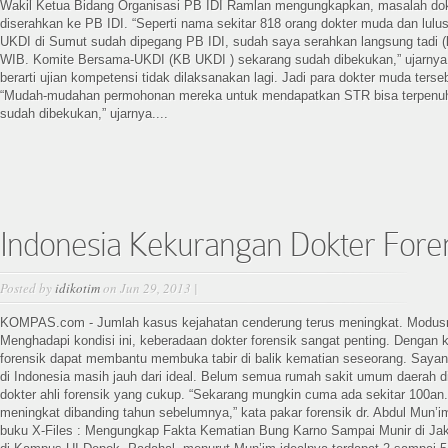
Wakil Ketua Bidang Organisasi PB IDI Ramlan mengungkapkan, masalah dokt
diserahkan ke PB IDI. “Seperti nama sekitar 818 orang dokter muda dan lulus
UKDI di Sumut sudah dipegang PB IDI, sudah saya serahkan langsung tadi (
WIB. Komite Bersama-UKDI (KB UKDI ) sekarang sudah dibekukan,” ujarny
berarti ujian kompetensi tidak dilaksanakan lagi. Jadi para dokter muda terse
“Mudah-mudahan permohonan mereka untuk mendapatkan STR bisa terpenuh
sudah dibekukan,” ujarnya....
Indonesia Kekurangan Dokter Fore
Posted by
idikotim
on Jun 29, 2013 |
KOMPAS.com - Jumlah kasus kejahatan cenderung terus meningkat. Modus
Menghadapi kondisi ini, keberadaan dokter forensik sangat penting. Dengan 
forensik dapat membantu membuka tabir di balik kematian seseorang. Sayang
di Indonesia masih jauh dari ideal. Belum semua rumah sakit umum daerah d
dokter ahli forensik yang cukup. “Sekarang mungkin cuma ada sekitar 100an.
meningkat dibanding tahun sebelumnya,” kata pakar forensik dr. Abdul Mun’i
buku X-Files : Mengungkap Fakta Kematian Bung Karno Sampai Munir di Jak