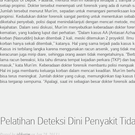
di Kampus UI Depok. Padahal, menurut Mun’im idealnya terdapat 2 sampai 5 d
setiap propinsi. Dokter tersebut menempati unit forensik yang ada di rumah s
Jumlah tersebut menurut Mun’im, sepadan untuk menangani pemeriksaan korb
propinsi. Kedudukan dokter forensik sangat penting untuk menentukan sebab
diketahui penyebab, polisi dapat menindaklanjuti dengan mencari metode, mot
kejahatan. Dalam sesi diskusi, Mun’im menyebutkan keberadaan dokter fore
kematian, yang kadang luput dari perhatian. “Dalam kasus AA (Antasari Azhar
korban (Nasruddin) bukan ditembak 2 kali, meski ditemukan 2 proyektil. Ilm
korban hanya sekali ditembak,” katanya. Hal yang sama terjadi pada kasus k
Kasus ini terbilang langka karena menggunakan racun arsenik, yang tidak me
keracunan juga mirip diare, sehingga orang awam tidak mengetahuinya. “Ber
lama racun bereaksi, kita tahu dimana tempat kejadian perkara (TKP) dan ba
masuk,” kata Mun’im. Keberadaan dokter forensik membantu polisi menguak
Hal ini juga membantu keluarga korban dalam mencari keadilan. Mun’im berha
bisa terus meningkat. Jumlah dokter yang cukup, memungkinkan tiap kasus 
bisa tergarap sempurna. “Apalagi, saat ini sebagian besar dokter forensik adal
Pelatihan Deteksi Dini Penyakit Ti
Posted by
idikotim
on Jun 28, 2013 |