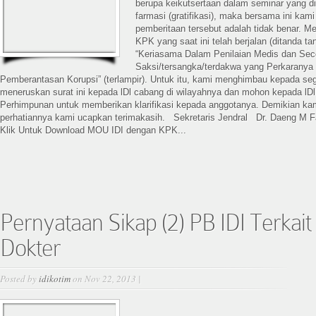
berupa keikutsertaan dalam seminar yang d
farmasi (gratifikasi), maka bersama ini ka
pemberitaan tersebut adalah tidak benar. M
KPK yang saat ini telah berjalan (ditanda ta
“Keriasama Dalam Penilaian Medis dan Sec
Saksi/tersangka/terdakwa yang Perkaranya 
Pemberantasan Korupsi” (terlampir). Untuk itu, kami menghimbau kepada seg
meneruskan surat ini kepada lDl cabang di wilayahnya dan mohon kepada lDl
Perhimpunan untuk memberikan klarifikasi kepada anggotanya. Demikian ka
perhatiannya kami ucapkan terimakasih. Sekretaris Jendral Dr. Daeng M 
Klik Untuk Download MOU IDI dengan KPK...
Pernyataan Sikap (2) PB IDI Terkait 
Dokter
Posted by
idikotim
on Nov 22, 2013 |