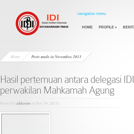
navigation menu
HOME
PROFILE
»
BERIT
Home
Posts made in November, 2013
Hasil pertemuan antara delegasi ID
perwakilan Mahkamah Agung
Posted by
idikotim
on Nov 29, 2013 |