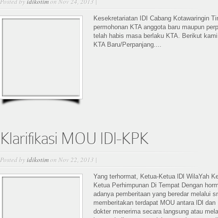
Posted by
idikotim
on Nov 24, 2013 |
Kesekretariatan IDI Cabang Kotawaringin T
permohonan KTA anggota baru maupun perp
telah habis masa berlaku KTA. Berikut kam
KTA Baru/Perpanjang....
Klarifikasi MOU lDl-KPK
Posted by
idikotim
on Nov 22, 2013 |
Yang terhormat, Ketua-Ketua lDl WilaYah K
Ketua Perhimpunan Di Tempat Dengan hor
adanya pemberitaan yang beredar melalui 
memberitakan terdapat MOU antara lDl dan
dokter menerima secara langsung atau melal