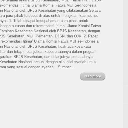
il pertemuan antara BPJS Kesehatan, MUI, Pemerintah, DJSN,
komendasi Ijtima’ ulama Komisi Fatwa MUI Se-Indonesia
n Nasional oleh BPJS Kesehatan yang dilaksanakan Selasa
ara para pihak tersebut di atas untuk mengklarifikasi isu-isu
nya : 1. Telah dicapai kesepahaman para pihak untuk
 dengan putusan dan rekomendasi Ijtima’ Ulama Komisi Fatwa
 Jaminan Kesehatan Nasional oleh BPJS Kesehatan, dengan
BPJS Kesehatan, MUI, Pemeritah, DJSN, dan OJK. 2. Rapat
rekomendasi Ijtima’ Ulama Komisi Fatwa MUI se-Indonesia
n Nasional oleh BPJS Kesehatan, tidak ada kosa kata
aftar dan tetap melanjutkan kepesertaannya dalam program
garakan BPJS Kesehatan, dan selanjutnya perlu adanya
sehatan Nasional sesuai dengan nilai-nilai syariah untuk
gram yang sesuai dengan syariah. Sumber...
read more