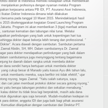
rofesi dokter di Indonesia memiliki kewajiban untuk memberikan
pat menjalankan profesinya dengan nyaman melalui Program
upakan kerjasama antara PB IDI, PT. Asuransi Asei Indonesia,
 Ikatan Dokter Indonesia dimana telah dilakukan
ersama pada tanggal 10 Maret 2015. Menindaklanjuti hasil
s 2015 diselenggarakan kegiatan Grand Launching Program
 Jakarta. Program ini akan memberikan 3 (tiga) manfaat antara
k, santunan kematian dan tabungan nilai tunai. Melalui
patkan perlindungan yang baik untuk kepentingan hari tua
sehingga dokter dapat bekerja lebih tenang dan professional. ”
Dokter”. Acara diawali dengan sambutan. Sambutan pertama
 Zaenal Abidin, SH, MH. Dalam sambutannya Dr. Zaenal
 agar para dokter mendapatkan perlindungan yang baik dalam
l dalam sambutannya juga menyinggung tentang bagaimana
njung ke daerah dalam rangka untuk membela dokter
an dana sendiri hanya bertujuan untuk membela dokter
sus yang cukup besar di Manado yaitu kasus Ayu dkk tahun lalu,
tuk membantu mereka, saya berfikir inii tidak efektif,” ujar
gotong royong, tegas Zaenal. “Yaitu salah satunya, saya
t dan cari jalan membuat proteksi dokter secara gotong royong,”
ansi yaitu berupa tabungan proteksi dan sekalian menabung,”
kalau dokter itu tidak bisa lagi berpraktek, masih ada dana
 untuk digunakan apa saja terserah. Mudah-mudahan kedepan ini
ara dokter, anggota IDI dan juga baik bagi pihak asuransi
. Kemudian dilanjutkan dengan sambutan dari Direktur PT.