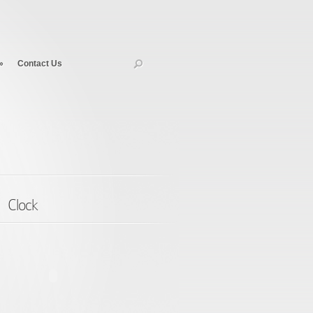
»
Contact Us
Clock