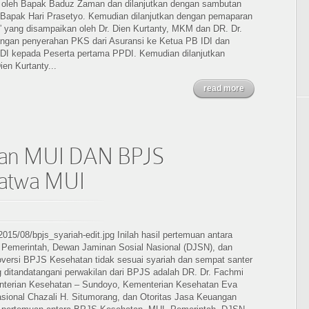
 oleh Bapak Baduz Zaman dan dilanjutkan dengan sambutan
 Bapak Hari Prasetyo. Kemudian dilanjutkan dengan pemaparan
” yang disampaikan oleh Dr. Dien Kurtanty, MKM dan DR. Dr.
dengan penyerahan PKS dari Asuransi ke Ketua PB IDI dan
IDI kepada Peserta pertama PPDI. Kemudian dilanjutkan
ien Kurtanty...
read more
muan MUI DAN BPJS
Fatwa MUI
2015/08/bpjs_syariah-edit.jpg Inilah hasil pertemuan antara
 Pemerintah, Dewan Jaminan Sosial Nasional (DJSN), dan
roversi BPJS Kesehatan tidak sesuai syariah dan sempat santer
ng ditandatangani perwakilan dari BPJS adalah DR. Dr. Fachmi
enterian Kesehatan – Sundoyo, Kementerian Kesehatan Eva
ional Chazali H. Situmorang, dan Otoritas Jasa Keuangan