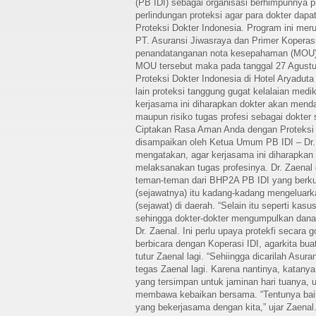
(PB IDI) sebagai organisasi berhimpunnya p
perlindungan proteksi agar para dokter da
Proteksi Dokter Indonesia. Program ini mer
PT. Asuransi Jiwasraya dan Primer Koperasi
penandatanganan nota kesepahaman (MOU) b
MOU tersebut maka pada tanggal 27 Agustu
Proteksi Dokter Indonesia di Hotel Aryaduta
lain proteksi tanggung gugat kelalaian medi
kerjasama ini diharapkan dokter akan menda
maupun risiko tugas profesi sebagai dokter 
Ciptakan Rasa Aman Anda dengan Proteksi 
disampaikan oleh Ketua Umum PB IDI – Dr.
mengatakan, agar kerjasama ini diharapkan
melaksanakan tugas profesinya. Dr. Zaena
teman-teman dari BHP2A PB IDI yang berku
(sejawatnya) itu kadang-kadang mengeluark
(sejawat) di daerah. “Selain itu seperti ka
sehingga dokter-dokter mengumpulkan dana un
Dr. Zaenal. Ini perlu upaya protekfi secara 
berbicara dengan Koperasi IDI, agarkita bua
tutur Zaenal lagi. “Sehiingga dicarilah Asur
tegas Zaenal lagi. Karena nantinya, katanya 
yang tersimpan untuk jaminan hari tuanya,
membawa kebaikan bersama. “Tentunya baik p
yang bekerjasama dengan kita,” ujar Zaenal