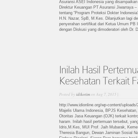
Asuransi ASEI Indonesia yang disampaikan
Direktur Keuangan PT Asuransi Jiwarraya –
tentang “Program Proteksi Dokter Indonesia
H.N. Nazar, SpB, M.Kes. Dilanjutkan lagi 
penyerahan sertifikat dari Ketua Umum PB 
dengan Diskusi yang dimoderatori oleh Dr. D
Inilah Hasil Perte
Kesehatan Terkait 
Posted by
idikotim
on Aug 7, 2015 |
http://www.idionline.org/wp-content/uploads/
Majelis Ulama Indonesia, BPJS Kesehatan,
Otoritas Jasa Keuangan (OJK) terkait kont
haram. Inilah hasil pertemuan tersebut, ya
Idris,M.Kes, MUI Prof. Jaih Mubarak, Kem
Theresia Bangun, Dewan Jaminan Sosial Nas