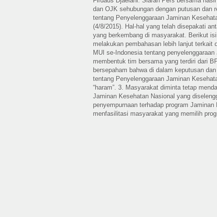
Firdaus Djaelani. Siaran Pers bersama has
dan OJK sehubungan dengan putusan dan re
tentang Penyelenggaraan Jaminan Kesehata
(4/8/2015). Hal-hal yang telah disepakati ant
yang berkembang di masyarakat. Berikut isi
melakukan pembahasan lebih lanjut terkait
MUI se-Indonesia tentang penyelenggaraan
membentuk tim bersama yang terdiri dari 
bersepaham bahwa di dalam keputusan dan 
tentang Penyelenggaraan Jaminan Kesehata
“haram”. 3. Masyarakat diminta tetap mend
Jaminan Kesehatan Nasional yang diseleng
penyempurnaan terhadap program Jaminan Ke
menfasilitasi masyarakat yang memilih pro