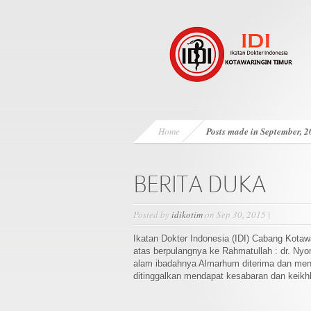
Home
Posts made in September, 
BERITA DUKA
Posted by
idikotim
on Sep 30, 2015 |
Ikatan Dokter Indonesia (IDI) Cabang Kot
atas berpulangnya ke Rahmatullah : dr. N
alam ibadahnya Almarhum diterima dan menda
ditinggalkan mendapat kesabaran dan keikhl