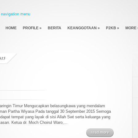
navigation menu
HOME
PROFILE
»
BERITA
KEANGGOTAAN
»
P2KB
»
MORE
2015
awaringin Timur Mengucapkan belasungkawa yang mendalam
yoman Partha Wiyasa Pada tanggal 30 September 2015 Semoga
pat tempat yang layak di sisi Allah Swt serta keluarga yang
asan. Ketua dr. Moch Choirul Waro,...
read more