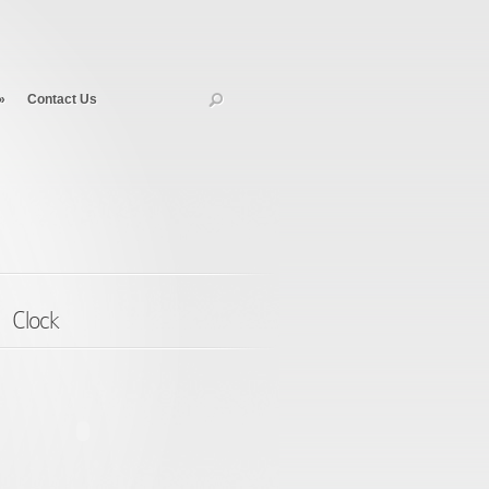
»
Contact Us
Clock