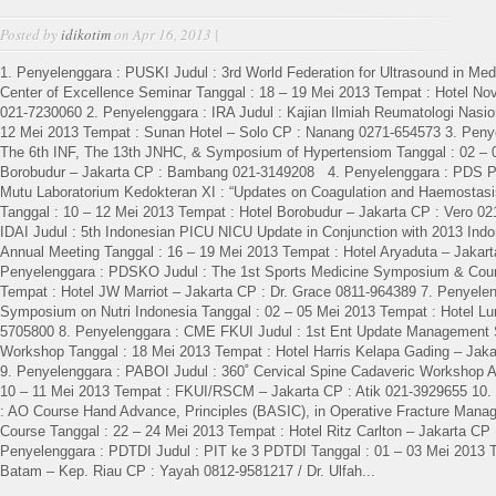
Posted by
idikotim
on Apr 16, 2013 |
1. Penyelenggara : PUSKI Judul : 3rd World Federation for Ultrasound in M
Center of Excellence Seminar Tanggal : 18 – 19 Mei 2013 Tempat : Hotel Novo
021-7230060 2. Penyelenggara : IRA Judul : Kajian Ilmiah Reumatologi Nasio
12 Mei 2013 Tempat : Sunan Hotel – Solo CP : Nanang 0271-654573 3. Peny
The 6th INF, The 13th JNHC, & Symposium of Hypertensiom Tanggal : 02 – 
Borobudur – Jakarta CP : Bambang 021-3149208 4. Penyelenggara : PDS P
Mutu Laboratorium Kedokteran XI : “Updates on Coagulation and Haemostasi
Tanggal : 10 – 12 Mei 2013 Tempat : Hotel Borobudur – Jakarta CP : Vero 0
IDAI Judul : 5th Indonesian PICU NICU Update in Conjunction with 2013 Ind
Annual Meeting Tanggal : 16 – 19 Mei 2013 Tempat : Hotel Aryaduta – Jakart
Penyelenggara : PDSKO Judul : The 1st Sports Medicine Symposium & Cour
Tempat : Hotel JW Marriot – Jakarta CP : Dr. Grace 0811-964389 7. Penyelen
Symposium on Nutri Indonesia Tanggal : 02 – 05 Mei 2013 Tempat : Hotel Lu
5705800 8. Penyelenggara : CME FKUI Judul : 1st Ent Update Managemen
Workshop Tanggal : 18 Mei 2013 Tempat : Hotel Harris Kelapa Gading – Jaka
9. Penyelenggara : PABOI Judul : 360˚ Cervical Spine Cadaveric Workshop 
10 – 11 Mei 2013 Tempat : FKUI/RSCM – Jakarta CP : Atik 021-3929655 10.
: AO Course Hand Advance, Principles (BASIC), in Operative Fracture Man
Course Tanggal : 22 – 24 Mei 2013 Tempat : Hotel Ritz Carlton – Jakarta CP
Penyelenggara : PDTDI Judul : PIT ke 3 PDTDI Tanggal : 01 – 03 Mei 2013 
Batam – Kep. Riau CP : Yayah 0812-9581217 / Dr. Ulfah...