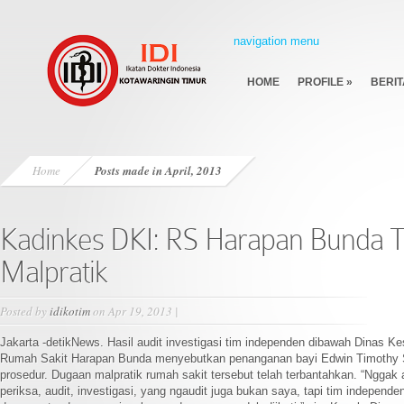
navigation menu
HOME
PROFILE
»
BERIT
Home
Posts made in April, 2013
Kadinkes DKI: RS Harapan Bunda T
Malpratik
Posted by
idikotim
on Apr 19, 2013 |
Jakarta -detikNews. Hasil audit investigasi tim independen dibawah Dinas 
Rumah Sakit Harapan Bunda menyebutkan penanganan bayi Edwin Timothy S
prosedur. Dugaan malpratik rumah sakit tersebut telah terbantahkan. “Nggak 
periksa, audit, investigasi, yang ngaudit juga bukan saya, tapi tim independe