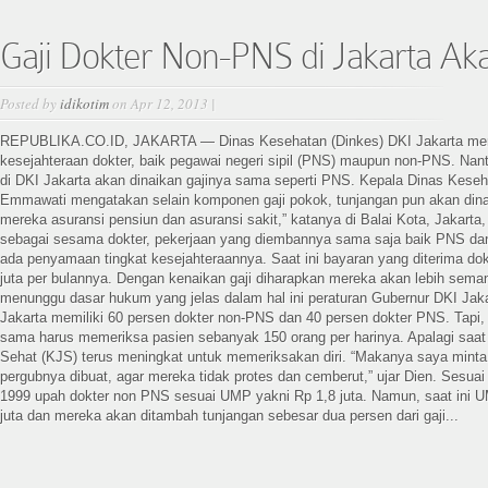
Gaji Dokter Non-PNS di Jakarta Ak
Posted by
idikotim
on Apr 12, 2013 |
REPUBLIKA.CO.ID, JAKARTA — Dinas Kesehatan (Dinkes) DKI Jakarta meni
kesejahteraan dokter, baik pegawai negeri sipil (PNS) maupun non-PNS. Nan
di DKI Jakarta akan dinaikan gajinya sama seperti PNS. Kepala Dinas Keseh
Emmawati mengatakan selain komponen gaji pokok, tunjangan pun akan dinai
mereka asuransi pensiun dan asuransi sakit,” katanya di Balai Kota, Jakarta,
sebagai sesama dokter, pekerjaan yang diembannya sama saja baik PNS da
ada penyamaan tingkat kesejahteraannya. Saat ini bayaran yang diterima d
juta per bulannya. Dengan kenaikan gaji diharapkan mereka akan lebih sema
menunggu dasar hukum yang jelas dalam hal ini peraturan Gubernur DKI Jak
Jakarta memiliki 60 persen dokter non-PNS dan 40 persen dokter PNS. Tapi,
sama harus memeriksa pasien sebanyak 150 orang per harinya. Apalagi saat i
Sehat (KJS) terus meningkat untuk memeriksakan diri. “Makanya saya mint
pergubnya dibuat, agar mereka tidak protes dan cemberut,” ujar Dien. Sesu
1999 upah dokter non PNS sesuai UMP yakni Rp 1,8 juta. Namun, saat ini U
juta dan mereka akan ditambah tunjangan sebesar dua persen dari gaji...