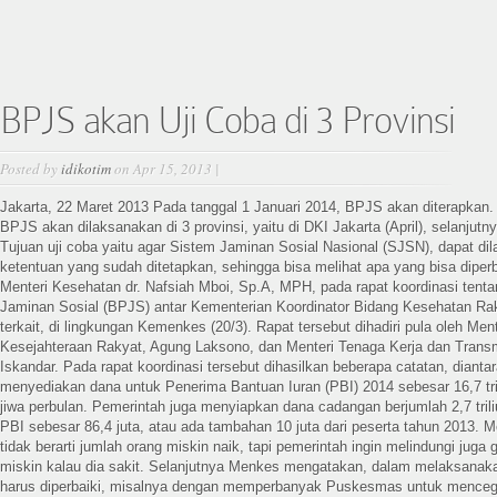
BPJS akan Uji Coba di 3 Provinsi
Posted by
idikotim
on Apr 15, 2013 |
Jakarta, 22 Maret 2013 Pada tanggal 1 Januari 2014, BPJS akan diterapkan. 
BPJS akan dilaksanakan di 3 provinsi, yaitu di DKI Jakarta (April), selanjutn
Tujuan uji coba yaitu agar Sistem Jaminan Sosial Nasional (SJSN), dapat di
ketentuan yang sudah ditetapkan, sehingga bisa melihat apa yang bisa dipe
Menteri Kesehatan dr. Nafsiah Mboi, Sp.A, MPH, pada rapat koordinasi ten
Jaminan Sosial (BPJS) antar Kementerian Koordinator Bidang Kesehatan Ra
terkait, di lingkungan Kemenkes (20/3). Rapat tersebut dihadiri pula oleh Men
Kesejahteraan Rakyat, Agung Laksono, dan Menteri Tenaga Kerja dan Trans
Iskandar. Pada rapat koordinasi tersebut dihasilkan beberapa catatan, dianta
menyediakan dana untuk Penerima Bantuan Iuran (PBI) 2014 sebesar 16,7 tri
jiwa perbulan. Pemerintah juga menyiapkan dana cadangan berjumlah 2,7 tril
PBI sebesar 86,4 juta, atau ada tambahan 10 juta dari peserta tahun 2013.
tidak berarti jumlah orang miskin naik, tapi pemerintah ingin melindungi juga 
miskin kalau dia sakit. Selanjutnya Menkes mengatakan, dalam melaksana
harus diperbaiki, misalnya dengan memperbanyak Puskesmas untuk mence