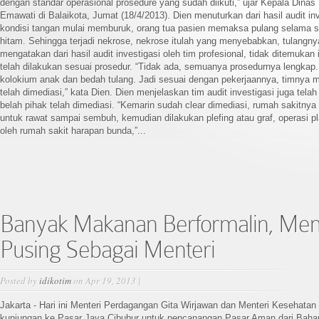
dengan standar operasional prosedure yang sudah diikuti,” ujar Kepala Dina
Emawati di Balaikota, Jumat (18/4/2013). Dien menuturkan dari hasil audit inv
kondisi tangan mulai memburuk, orang tua pasien memaksa pulang selama sa
hitam. Sehingga terjadi nekrose, nekrose itulah yang menyebabkan, tulangnya
mengatakan dari hasil audit investigasi oleh tim profesional, tidak ditemukan
telah dilakukan sesuai prosedur. “Tidak ada, semuanya prosedurnya lengka
kolokium anak dan bedah tulang. Jadi sesuai dengan pekerjaannya, timnya m
telah dimediasi,” kata Dien. Dien menjelaskan tim audit investigasi juga tel
belah pihak telah dimediasi. “Kemarin sudah clear dimediasi, rumah sakitn
untuk rawat sampai sembuh, kemudian dilakukan plefing atau graf, operasi pl
oleh rumah sakit harapan bunda,”...
Banyak Makanan Berformalin, Men
Pusing Sebagai Menteri
Posted by
idikotim
on Apr 19, 2013 |
Jakarta - Hari ini Menteri Perdagangan Gita Wirjawan dan Menteri Kesehata
kunjungan ke Pasar Jaya Cibubur untuk pencanangan Pasar Aman dari Baha