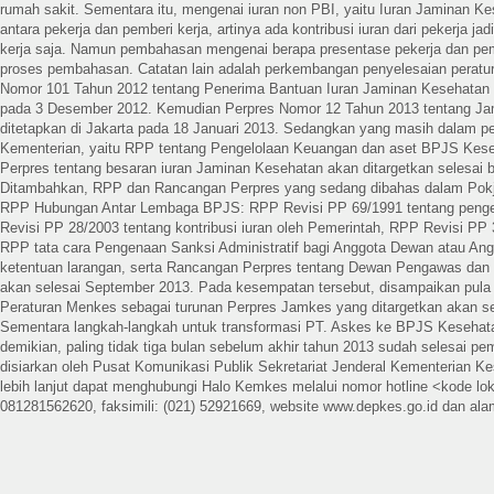
rumah sakit. Sementara itu, mengenai iuran non PBI, yaitu Iuran Jaminan K
antara pekerja dan pemberi kerja, artinya ada kontribusi iuran dari pekerja ja
kerja saja. Namun pembahasan mengenai berapa presentase pekerja dan pem
proses pembahasan. Catatan lain adalah perkembangan penyelesaian perat
Nomor 101 Tahun 2012 tentang Penerima Bantuan Iuran Jaminan Kesehatan s
pada 3 Desember 2012. Kemudian Perpres Nomor 12 Tahun 2013 tentang J
ditetapkan di Jakarta pada 18 Januari 2013. Sedangkan yang masih dalam pe
Kementerian, yaitu RPP tentang Pengelolaan Keuangan dan aset BPJS Kes
Perpres tentang besaran iuran Jaminan Kesehatan akan ditargetkan selesai 
Ditambahkan, RPP dan Rancangan Perpres yang sedang dibahas dalam Pokja 
RPP Hubungan Antar Lembaga BPJS: RPP Revisi PP 69/1991 tentang peng
Revisi PP 28/2003 tentang kontribusi iuran oleh Pemerintah, RPP Revisi PP
RPP tata cara Pengenaan Sanksi Administratif bagi Anggota Dewan atau Ang
ketentuan larangan, serta Rancangan Perpres tentang Dewan Pengawas dan 
akan selesai September 2013. Pada kesempatan tersebut, disampaikan pul
Peraturan Menkes sebagai turunan Perpres Jamkes yang ditargetkan akan se
Sementara langkah-langkah untuk transformasi PT. Askes ke BPJS Kesehat
demikian, paling tidak tiga bulan sebelum akhir tahun 2013 sudah selesai pe
disiarkan oleh Pusat Komunikasi Publik Sekretariat Jenderal Kementerian Ke
lebih lanjut dapat menghubungi Halo Kemkes melalui nomor hotline <kode l
081281562620, faksimili: (021) 52921669, website www.depkes.go.id dan alam