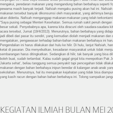
mengakui, peredaran makanan yang mengandung bahan berbahaya seperti for
pewarna masih banyak terjadi. Nafsiah mengaku pusing akan hal ini. Nafsi
makanan tersebut banyak dikonsumsi oleh masyarakat, yang akhirnya beruj
akan diderita. Nafisah menganggap makanan-makanan yang telah terkontamin
“Saya pusing sebagai Menteri Kesehatan. Semua rumah sakit penuh dengan g
besar sekali. Penyebabnya apa, karena kita diracuni oleh saudara-saudara kita
acara tersebut, Jumat (19/4/2013). Menurutnya, bahan berbahaya yang dida
jadi dibeli dari pasar itu sendiri, yang kemudian diolah menjadi makanan dan 
mengatakan, pengawasan terhadap bahan-bahan makanan berbahaya ini harus
Pengendalian ini harus dilakukan dari hulu ke hilir. Di hulu, lanjut Nafsiah, h
ketat di pasaran. Dia menyebutkan, kesadaran masyarakat untuk tidak menj
sembarangan harus ditingkatkan. Sedangkan di hilir, tak banyak yang bisa dila
boleh buat, sudah terlambat. Kalau sudah gagal ginjal kita merepotkan Pak 
Jakarta sehat’, beliau tanggung semua penyakit tapi pencegahan tidak dilaku
makanan dengan bahan berbahaya inipun beredar di kalangan anak-anak yang
sekolahan. Menurutnya, hal itu merupakan kejahatan yang tidak bisa diampun
yang kasih racun dengan bahan bahan berbahaya ini. Tolong sampaikan jangan
KEGIATAN ILMIAH BULAN MEI 2